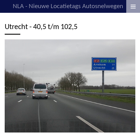
NLA - Nieuwe Locatietags Autosnelwegen
Ga
direct
naar
Utrecht - 40,5 t/m 102,5
de
hoofdinhoud