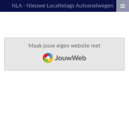
NLA - Nieuwe Locatietags Autosnelwegen
Ga
direct
naar
de
hoofdinhoud
Maak jouw eigen website met
JouwWeb