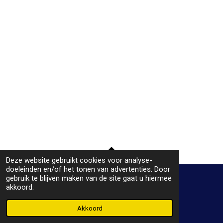
Deze website gebruikt cookies voor analyse-
TOP
doeleinden en/of het tonen van advertenties. Door
gebruik te blijven maken van de site gaat u hiermee
akkoord.
© 2019 - 2026 Plaatje bij het praatje
Powered by
JouwWeb
Akkoord