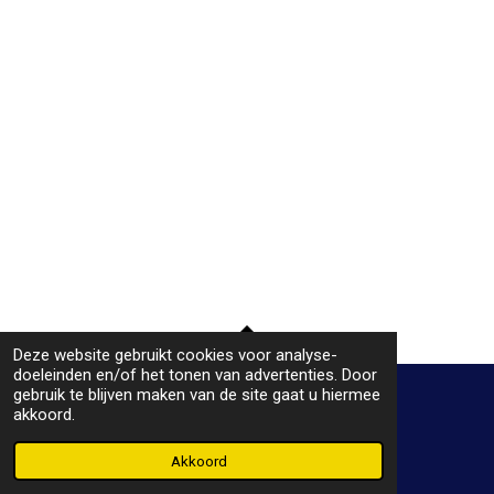
Deze website gebruikt cookies voor analyse-
TOP
doeleinden en/of het tonen van advertenties. Door
gebruik te blijven maken van de site gaat u hiermee
akkoord.
© 2019 - 2026 Plaatje bij het praatje
Powered by
JouwWeb
Akkoord