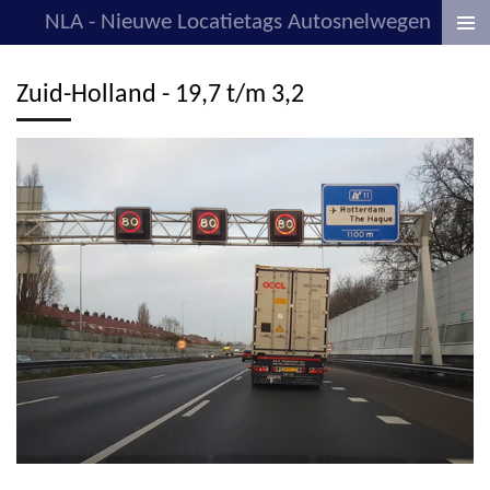
NLA - Nieuwe Locatietags Autosnelwegen
Ga
direct
naar
Zuid-Holland - 19,7 t/m 3,2
de
hoofdinhoud