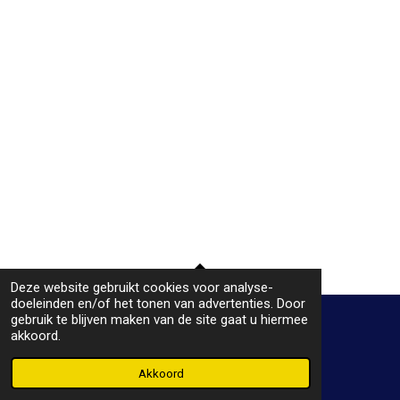
Deze website gebruikt cookies voor analyse-
TOP
doeleinden en/of het tonen van advertenties. Door
gebruik te blijven maken van de site gaat u hiermee
akkoord.
© 2019 - 2026 Plaatje bij het praatje
Powered by
JouwWeb
Akkoord