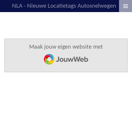
NLA - Nieuwe Locatietags Autosnelwegen
Ga
direct
naar
de
hoofdinhoud
Maak jouw eigen website met
JouwWeb