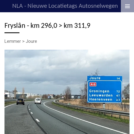
NLA - Nieuwe Locatietags Autosnelwegen
Ga
direct
naar
Fryslân - km 296,0 > km 311,9
de
hoofdinhoud
Lemmer > Joure