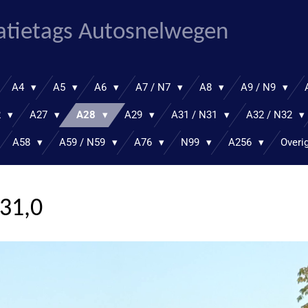
atietags Autosnelwegen
A4
A5
A6
A7 / N7
A8
A9 / N9
2
A27
A28
A29
A31 / N31
A32 / N32
A58
A59 / N59
A76
N99
A256
Overi
 31,0