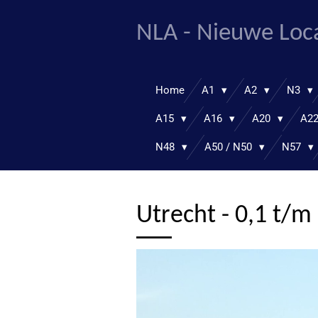
Ga
NLA - Nieuwe Loc
direct
naar
de
hoofdinhoud
Home
A1
A2
N3
A15
A16
A20
A2
N48
A50 / N50
N57
Utrecht - 0,1 t/m