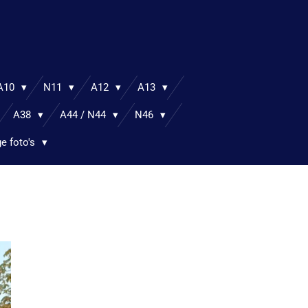
A10
N11
A12
A13
A38
A44 / N44
N46
ge foto's