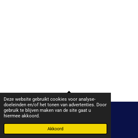
Deze website gebruikt cookies voor analyse-
TOP
doeleinden en/of het tonen van advertenties. Door
gebruik te blijven maken van de site gaat u
hiermee akkoord.
© 2019 - 2026 Plaatje bij het praatje
Powered by
JouwWeb
Akkoord