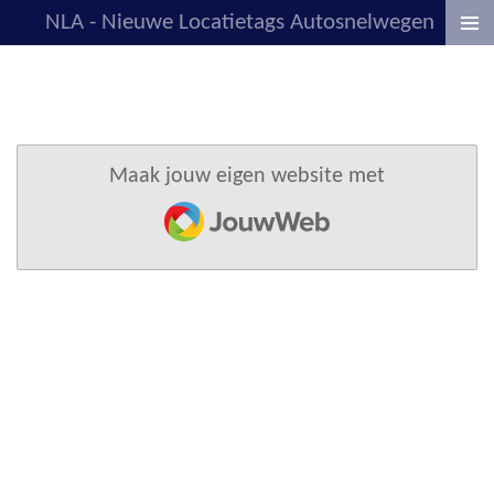
NLA - Nieuwe Locatietags Autosnelwegen
Ga
direct
naar
de
hoofdinhoud
Maak jouw eigen website met
JouwWeb