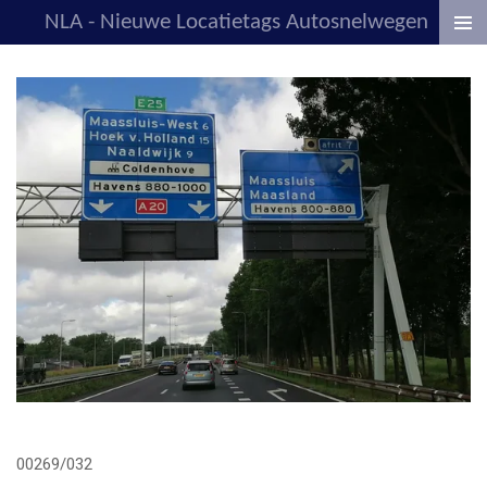
NLA - Nieuwe Locatietags Autosnelwegen
Ga
direct
naar
de
hoofdinhoud
00269/032