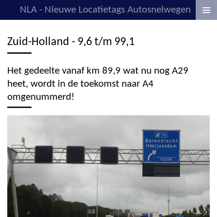
NLA - Nieuwe Locatietags Autosnelwegen
Ga
direct
naar
Zuid-Holland - 9,6 t/m 99,1
de
hoofdinhoud
Het gedeelte vanaf km 89,9 wat nu nog A29
heet, wordt in de toekomst naar A4
omgenummerd!