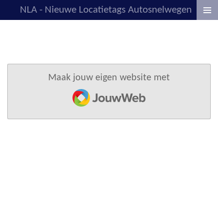
NLA - Nieuwe Locatietags Autosnelwegen
Ga
direct
naar
de
hoofdinhoud
Maak jouw eigen website met
JouwWeb