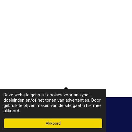
Deze website gebruikt cookies voor analyse-
TOP
doeleinden en/of het tonen van advertenties. Door
gebruik te blijven maken van de site gaat u hiermee
akkoord.
© 2019 - 2026 Plaatje bij het praatje
Powered by
JouwWeb
Akkoord