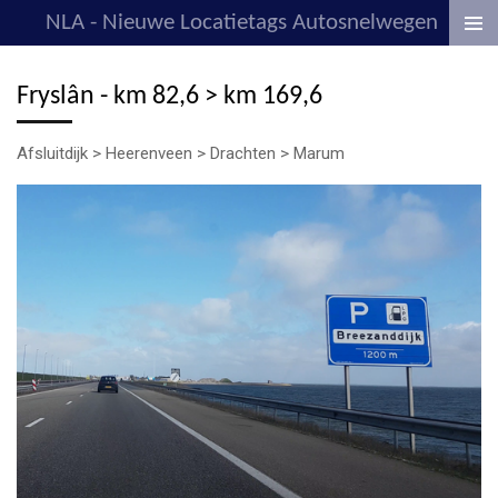
NLA - Nieuwe Locatietags Autosnelwegen
Ga
direct
naar
Fryslân - km 82,6 > km 169,6
de
hoofdinhoud
Afsluitdijk > Heerenveen > Drachten > Marum