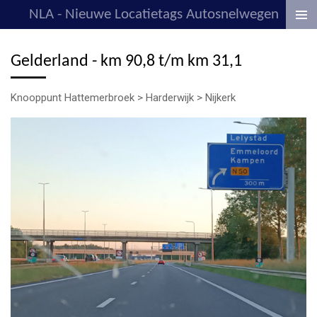
NLA - Nieuwe Locatietags Autosnelwegen
Ga
direct
naar
Gelderland - km 90,8 t/m km 31,1
de
hoofdinhoud
Knooppunt Hattemerbroek > Harderwijk > Nijkerk