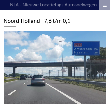
NLA - Nieuwe Locatietags Autosnelwegen
Ga
direct
naar
Noord-Holland - 7,6 t/m 0,1
de
hoofdinhoud