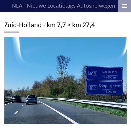
NLA - Nieuwe Locatietags Autosnelwegen
Ga
direct
naar
Zuid-Holland - km 7,7 > km 27,4
de
hoofdinhoud