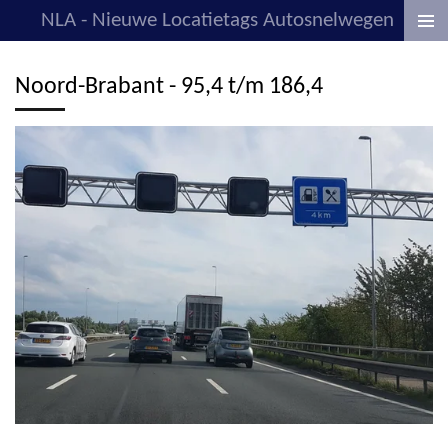
NLA - Nieuwe Locatietags Autosnelwegen
Ga
direct
naar
Noord-Brabant - 95,4 t/m 186,4
de
hoofdinhoud