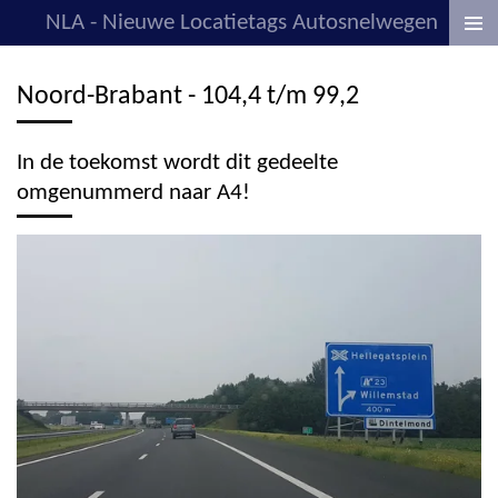
NLA - Nieuwe Locatietags Autosnelwegen
Ga
direct
naar
Noord-Brabant - 104,4 t/m 99,2
de
hoofdinhoud
In de toekomst wordt dit gedeelte
omgenummerd naar A4!