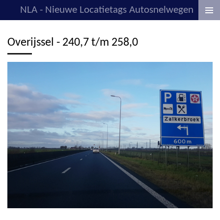
NLA - Nieuwe Locatietags Autosnelwegen
Ga
direct
naar
Overijssel - 240,7 t/m 258,0
de
hoofdinhoud