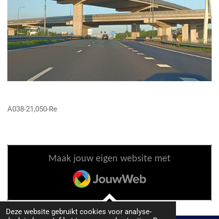
A038-21,050-Re
Maak jouw eigen website met
JouwWeb
Deze website gebruikt cookies voor analyse-
TOP