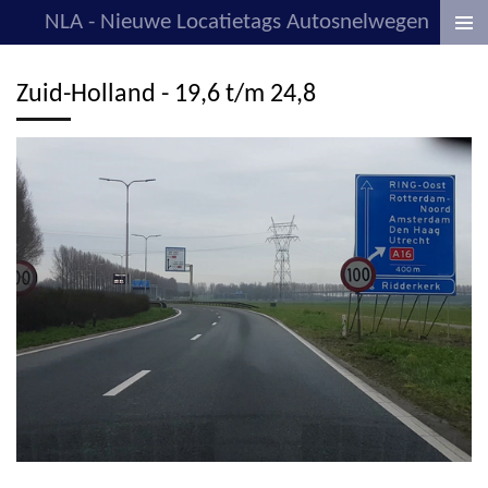
NLA - Nieuwe Locatietags Autosnelwegen
Ga
direct
naar
Zuid-Holland - 19,6 t/m 24,8
de
hoofdinhoud