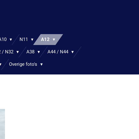
A10
N11
A12
 / N32
A38
A44 / N44
Overige foto's