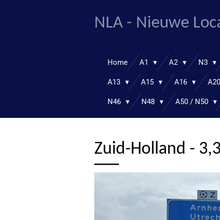
Ga
NLA - Nieuwe Loc
direct
naar
de
hoofdinhoud
Home
A1
A2
N3
A13
A15
A16
A2
N46
N48
A50 / N50
Zuid-Holland - 3,