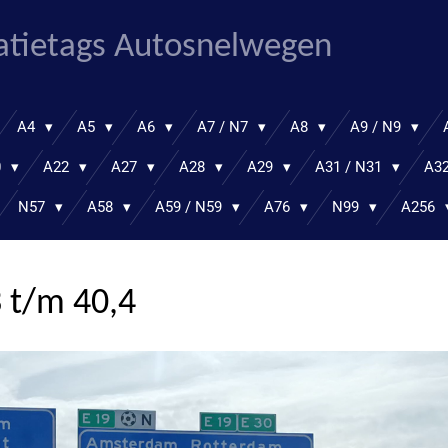
atietags Autosnelwegen
A4
A5
A6
A7 / N7
A8
A9 / N9
0
A22
A27
A28
A29
A31 / N31
A32
N57
A58
A59 / N59
A76
N99
A256
3 t/m 40,4