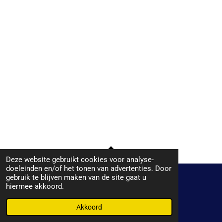
Deze website gebruikt cookies voor analyse-
TOP
doeleinden en/of het tonen van advertenties. Door
gebruik te blijven maken van de site gaat u
hiermee akkoord.
© 2019 - 2026 Plaatje bij het praatje
Powered by
JouwWeb
Akkoord