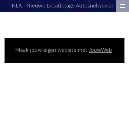
NLA - Nieuwe Locatietags Autosnelwegen
Ga
direct
naar
de
hoofdinhoud
Maak jouw eigen website met
JouwWeb