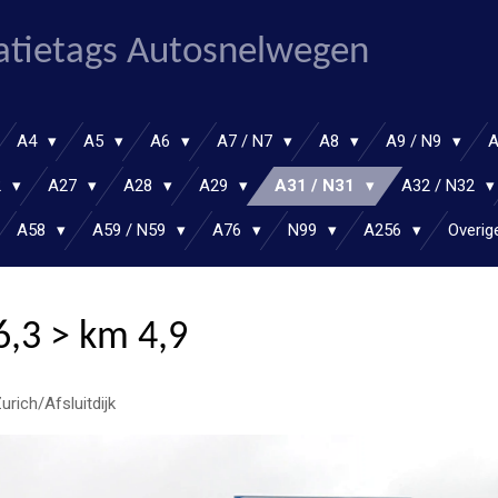
atietags Autosnelwegen
A4
A5
A6
A7 / N7
A8
A9 / N9
2
A27
A28
A29
A31 / N31
A32 / N32
A58
A59 / N59
A76
N99
A256
Overig
6,3 > km 4,9
rich/Afsluitdijk