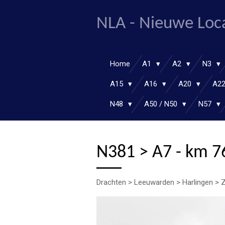
Ga
NLA - Nieuwe Loc
direct
naar
de
hoofdinhoud
Home
A1
A2
N3
A15
A16
A20
A2
N48
A50 / N50
N57
N381 > A7 - km 7
Drachten > Leeuwarden > Harlingen > Zu