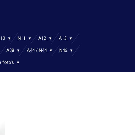
A10
N11
A12
A13
A38
A44 / N44
N46
e foto's