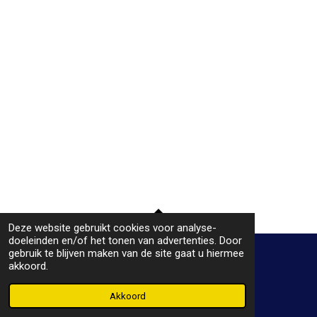
Deze website gebruikt cookies voor analyse-
TOP
doeleinden en/of het tonen van advertenties. Door
gebruik te blijven maken van de site gaat u hiermee
akkoord.
© 2019 - 2026 Plaatje bij het praatje
Powered by
JouwWeb
Akkoord