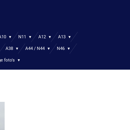
A10
N11
A12
A13
A38
A44 / N44
N46
ge foto's