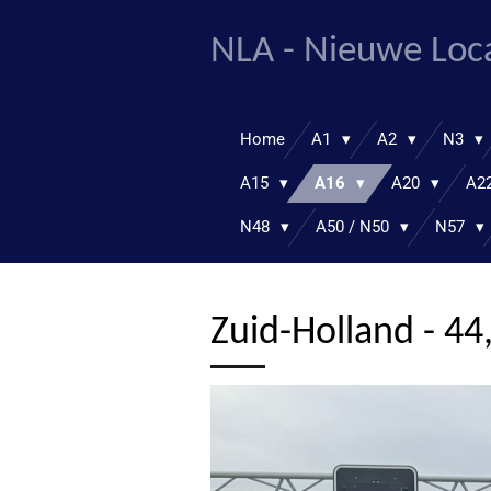
Ga
NLA - Nieuwe Loc
direct
naar
de
hoofdinhoud
Home
A1
A2
N3
A15
A16
A20
A2
N48
A50 / N50
N57
Zuid-Holland - 44