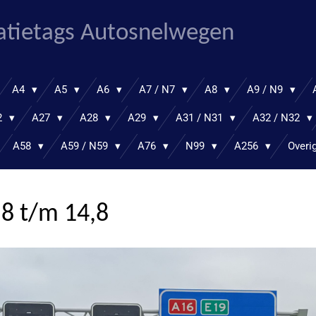
atietags Autosnelwegen
A4
A5
A6
A7 / N7
A8
A9 / N9
2
A27
A28
A29
A31 / N31
A32 / N32
A58
A59 / N59
A76
N99
A256
Overi
,8 t/m 14,8