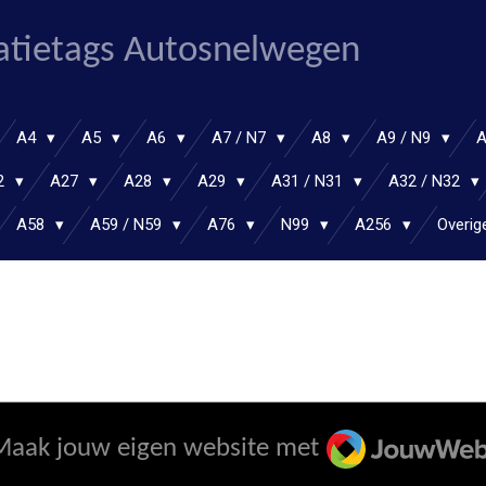
atietags Autosnelwegen
A4
A5
A6
A7 / N7
A8
A9 / N9
2
A27
A28
A29
A31 / N31
A32 / N32
A58
A59 / N59
A76
N99
A256
Overig
JouwWeb
Maak jouw eigen website met