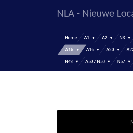
Ga
NLA - Nieuwe Loc
direct
naar
de
hoofdinhoud
Home
A1
A2
N3
A15
A16
A20
A2
N48
A50 / N50
N57