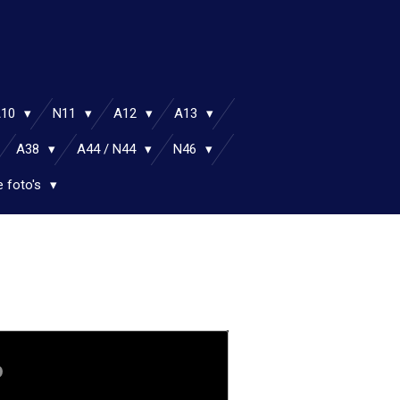
A10
N11
A12
A13
A38
A44 / N44
N46
e foto's