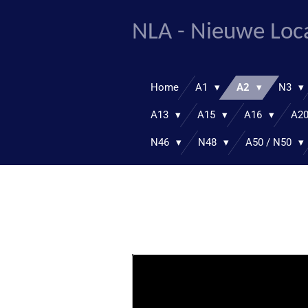
Ga
NLA - Nieuwe Loc
direct
naar
de
hoofdinhoud
Home
A1
A2
N3
A13
A15
A16
A2
N46
N48
A50 / N50