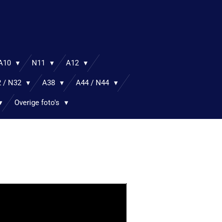
A10
N11
A12
 / N32
A38
A44 / N44
Overige foto's