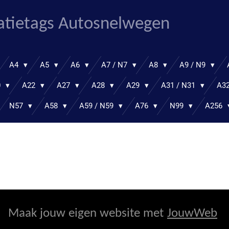
atietags Autosnelwegen
A4
A5
A6
A7 / N7
A8
A9 / N9
0
A22
A27
A28
A29
A31 / N31
A32
N57
A58
A59 / N59
A76
N99
A256
Maak jouw eigen website met
JouwWeb